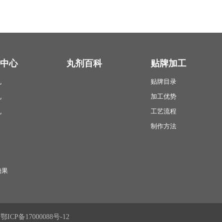
中心
丸剂百科
贴牌加工
丸
贴牌目录
丸
加工优势
丸
工艺流程
制作方法
糖果
有
鄂ICP备17000088号-12