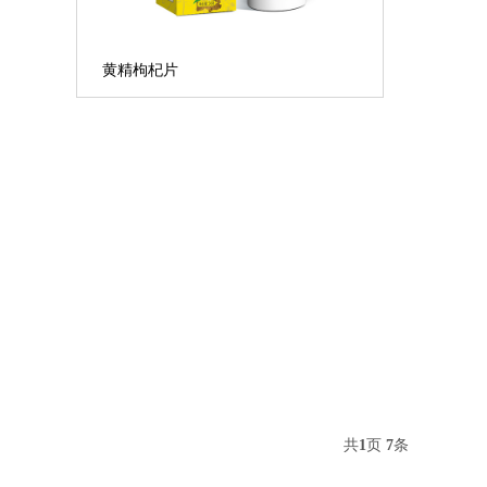
黄精枸杞片
...
共
1
页
7
条