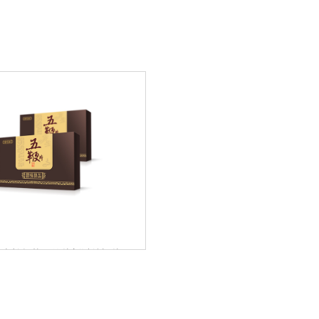
补肾壮阳的片剂以牡蛎片
，但片剂对工艺要求较高，所
有需求......