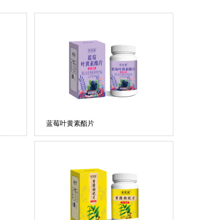
蓝莓叶黄素酯片
...
年人
也非