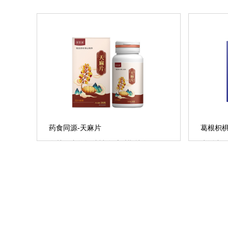
葛根枳
药食同源-天麻片
生活中
有关天麻的阐述神农氏时期就有了，
而喝酒
历代本草都将天麻列为上品，其安神
瑞生物研制
功效久负盛名。本......